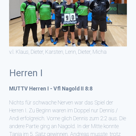
v.l. Klaus, Dieter, Karsten, Lenn, Dieter, Micha
Herren I
MUTTV Herren I - Vfl Nagold II 8:8
Nichts für schwache Nerven war das Spiel der
Herren I. Zu Beginn waren im Doppel nur Dennis /
Andi erfolgreich. Vorne glich Dennis zum 2:2 aus. Die
andere Partie ging an Nagold. In der Mitte konnte
Tanja im 5. Satz gewinnen. Andreas musste, trotz