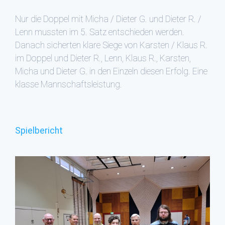
Nur die Doppel mit Micha / Dieter G. und Dieter R. /
Lenn mussten im 5. Satz entschieden werden.
Danach sicherten klare Siege von Karsten / Klaus R.
im Doppel und Dieter R., Lenn, Klaus R., Karsten,
Micha und Dieter G. in den Einzeln diesen Erfolg. Eine
klasse Mannschaftsleistung.
Spielbericht