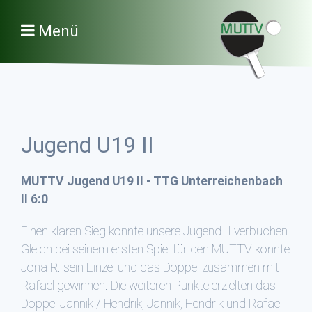
Menü
Jugend U19 II
MUTTV Jugend U19 II - TTG Unterreichenbach
II 6:0
Einen klaren Sieg konnte unsere Jugend II verbuchen.
Gleich bei seinem ersten Spiel für den MUTTV konnte
Jona R. sein Einzel und das Doppel zusammen mit
Rafael gewinnen. Die weiteren Punkte erzielten das
Doppel Jannik / Hendrik, Jannik, Hendrik und Rafael.