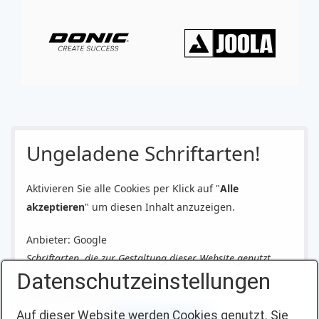
Ungeladene Schriftarten!
Aktivieren Sie alle Cookies per Klick auf "
Alle
akzeptieren
" um diesen Inhalt anzuzeigen.
Anbieter: Google
Schriftarten, die zur Gestaltung dieser Website genutzt
Datenschutzeinstellungen
werden.
Datenschutzerklärung
Auf dieser Website werden Cookies genutzt. Sie