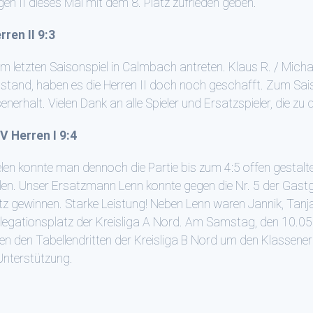
n II dieses Mal mit dem 8. Platz zufrieden geben.
ren II 9:3
 letzten Saisonspiel in Calmbach antreten. Klaus R. / Micha
stand, haben es die Herren II doch noch geschafft. Zum Sai
erhalt. Vielen Dank an alle Spieler und Ersatzspieler, die zu
V Herren I 9:4
len konnte man dennoch die Partie bis zum 4:5 offen gestal
holen. Unser Ersatzmann Lenn konnte gegen die Nr. 5 der Gas
atz gewinnen. Starke Leistung! Neben Lenn waren Jannik, Tanja
legationsplatz der Kreisliga A Nord. Am Samstag, den 10.05.2
 den Tabellendritten der Kreisliga B Nord um den Klassenerha
Unterstützung.