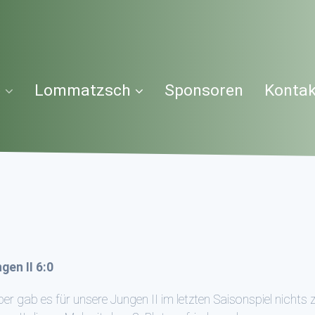
b
Lommatzsch
Sponsoren
Kontak
gen II 6:0
r gab es für unsere Jungen II im letzten Saisonspiel nichts 