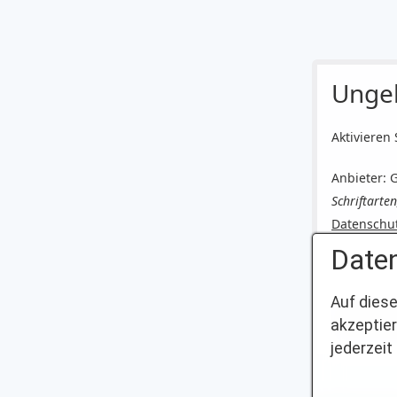
Ungel
Aktivieren 
Anbieter: 
Schriftarte
Datenschu
Daten
Auf diese
Durch Klick a
akzeptier
Dadurch könn
jederzeit