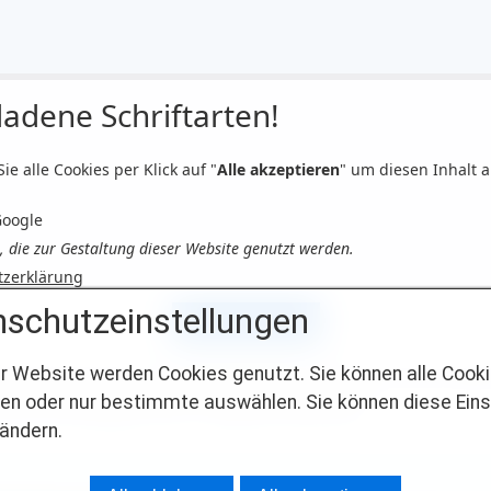
adene Schriftarten!
Sie alle Cookies per Klick auf "
Alle akzeptieren
" um diesen Inhalt 
Google
n, die zur Gestaltung dieser Website genutzt werden.
tzerklärung
schutzeinstellungen
Alle akzeptieren
r Website werden Cookies genutzt. Sie können alle Cook
uf den Button erklären sich damit einverstanden, dass externe Schriftarten gela
en oder nur bestimmte auswählen. Sie können diese Eins
ten personenbezogene Daten an Google übermittelt werden.
 ändern.