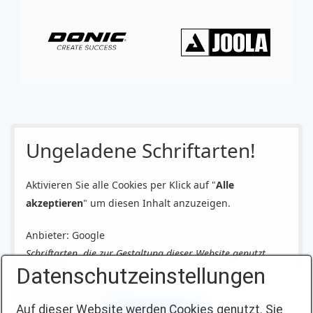
Ungeladene Schriftarten!
Aktivieren Sie alle Cookies per Klick auf "
Alle
akzeptieren
" um diesen Inhalt anzuzeigen.
Anbieter: Google
Schriftarten, die zur Gestaltung dieser Website genutzt
Datenschutzeinstellungen
werden.
Datenschutzerklärung
Auf dieser Website werden Cookies genutzt. Sie